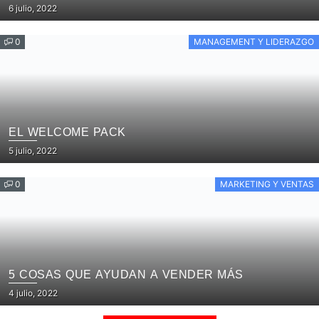
Posted
6 julio, 2022
on
0
MANAGEMENT Y LIDERAZGO
EL WELCOME PACK
Posted
5 julio, 2022
on
0
MARKETING Y VENTAS
5 COSAS QUE AYUDAN A VENDER MÁS
Posted
4 julio, 2022
on