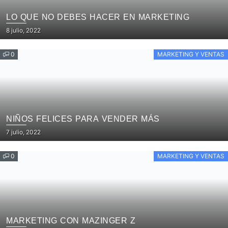
LO QUE NO DEBES HACER EN MARKETING
Posted
8 julio, 2022
on
0
MARKETING Y VENTAS
NIÑOS FELICES PARA VENDER MÁS
Posted
7 julio, 2022
on
0
MARKETING Y VENTAS
MARKETING CON MAZINGER Z